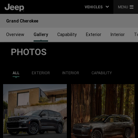
VEHICLES
MENU
Grand Cherokee
Overview
Gallery
Capability
Exterior
Interior
T
PHOTOS
ALL
EXTERIOR
INTERIOR
CAPABILITY