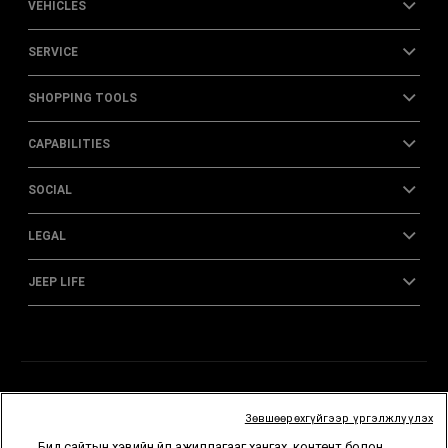
VEHICLES
SERVICE
SHOPPING TOOLS
CAPABILITIES
SOCIAL
LEGAL
JEEP LIFE
Зөвшөөрөхгүйгээр үргэлжлүүлэх
Бид сайтын хэвийн үйл ажиллагааг хангах, контент болон