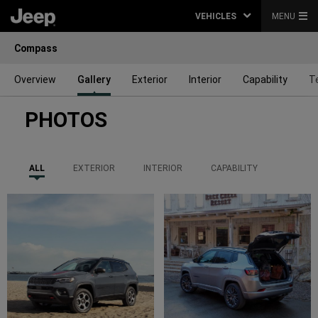
VEHICLES
MENU
Compass
Overview
Gallery
Exterior
Interior
Capability
T
PHOTOS
ALL
EXTERIOR
INTERIOR
CAPABILITY