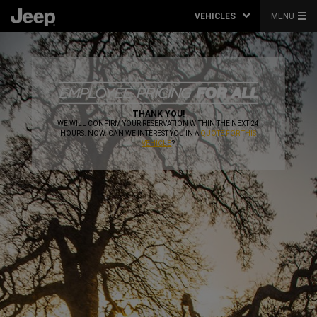
VEHICLES
MENU
,
THANK YOU!
,
WE WILL CONFIRM YOUR RESERVATION WITHIN THE NEXT 24
HOURS. NOW. CAN WE INTEREST YOU IN A
QUOTE FOR THIS
VEHICLE
?
,