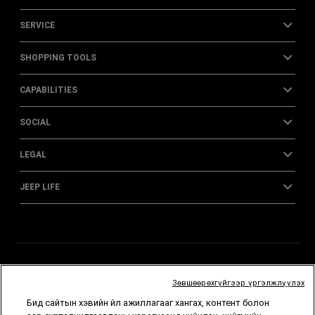
SERVICE
SHOPPING TOOLS
CAPABILITIES
SOCIAL
LEGAL
JEEP LIFE
Зөвшөөрөхгүйгээр үргэлжлүүлэх
Бид сайтын хэвийн үйл ажиллагааг хангах, контент болон