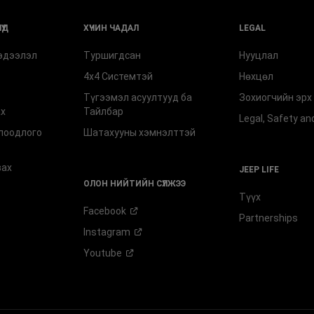
ҮД
ХҮЧИН ЧАДАЛ
LEGAL
эдээлэл
Туршигдсан
Нууцлал
4x4 Cистемтэй
Нөхцөл
Түгээмэл асуултууд ба
Зохиогчийн эр
ах
Тайлбар
Legal, Safety a
лоодлого
Шатахууны хэмнэлттэй
вах
JEEP LIFE
ОЛОН НИЙТИЙН СҮЛЖЭЭ
Түүх
Facebook
Partnerships
Instagram
Youtube