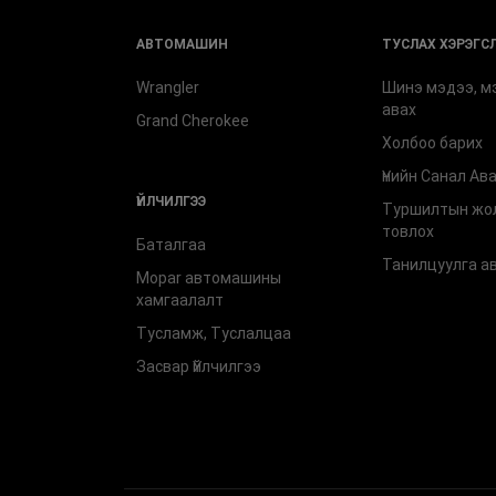
АВТОМАШИН
ТУСЛАХ ХЭРЭГСЛҮ
Wrangler
Шинэ мэдээ, м
авах
Grand Cherokee
Холбоо барих
Үнийн Санал Ав
ҮЙЛЧИЛГЭЭ
Туршилтын жо
товлох
Баталгаа
Танилцуулга а
Mopar автомашины
хамгаалалт
Тусламж, Туслалцаа
Засвар Үйлчилгээ