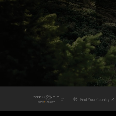
Find Your
Country