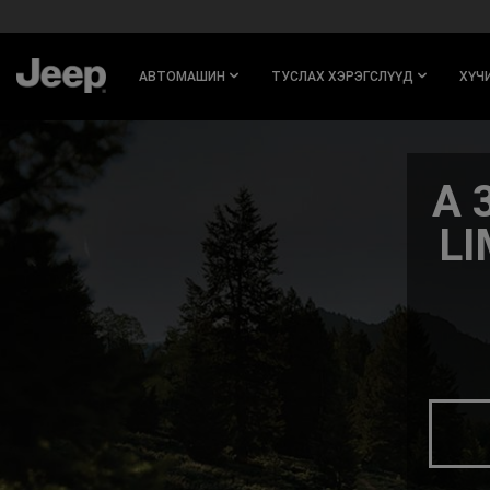
SKIP TO
MAIN
CONTENT
АВТОМАШИН
ТУСЛАХ ХЭРЭГСЛҮҮД
ХҮЧ
SKIP TO
NAVIGATION
A 
L